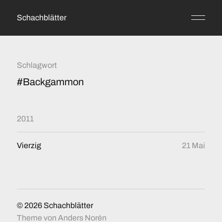
Schachblätter
Schlagwort
#Backgammon
2011
Vierzig
21 Mai
© 2026
Schachblätter
Theme von
Anders Norén