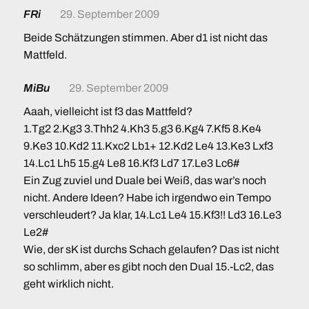
FRi
29. September 2009
Beide Schätzungen stimmen. Aber d1 ist nicht das
Mattfeld.
MiBu
29. September 2009
Aaah, vielleicht ist f3 das Mattfeld?
1.Tg2 2.Kg3 3.Thh2 4.Kh3 5.g3 6.Kg4 7.Kf5 8.Ke4
9.Ke3 10.Kd2 11.Kxc2 Lb1+ 12.Kd2 Le4 13.Ke3 Lxf3
14.Lc1 Lh5 15.g4 Le8 16.Kf3 Ld7 17.Le3 Lc6#
Ein Zug zuviel und Duale bei Weiß, das war’s noch
nicht. Andere Ideen? Habe ich irgendwo ein Tempo
verschleudert? Ja klar, 14.Lc1 Le4 15.Kf3!! Ld3 16.Le3
Le2#
Wie, der sK ist durchs Schach gelaufen? Das ist nicht
so schlimm, aber es gibt noch den Dual 15.-Lc2, das
geht wirklich nicht.