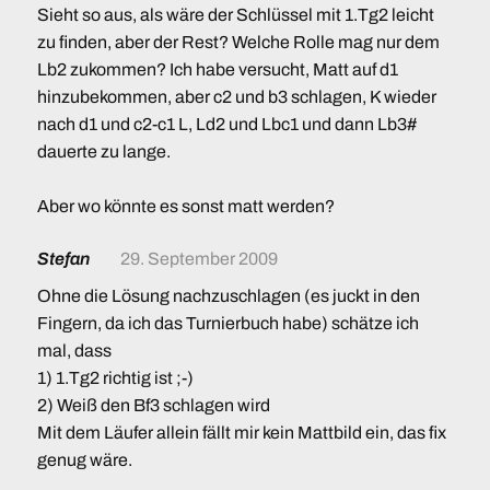
Sieht so aus, als wäre der Schlüssel mit 1.Tg2 leicht
zu finden, aber der Rest? Welche Rolle mag nur dem
Lb2 zukommen? Ich habe versucht, Matt auf d1
hinzubekommen, aber c2 und b3 schlagen, K wieder
nach d1 und c2-c1 L, Ld2 und Lbc1 und dann Lb3#
dauerte zu lange.
Aber wo könnte es sonst matt werden?
Stefan
29. September 2009
Ohne die Lösung nachzuschlagen (es juckt in den
Fingern, da ich das Turnierbuch habe) schätze ich
mal, dass
1) 1.Tg2 richtig ist ;-)
2) Weiß den Bf3 schlagen wird
Mit dem Läufer allein fällt mir kein Mattbild ein, das fix
genug wäre.