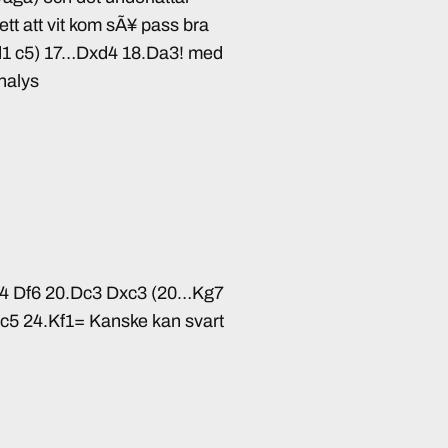
ett att vit kom sÃ¥ pass bra
Tad1 c5) 17…Dxd4 18.Da3! med
nalys
e4 Df6 20.Dc3 Dxc3 (20…Kg7
 c5 24.Kf1= Kanske kan svart