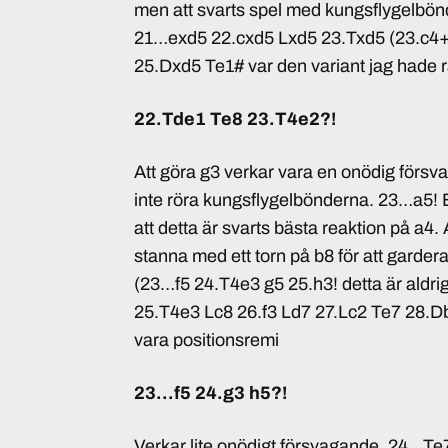
men att svarts spel med kungsflygelbönde
21…exd5 22.cxd5 Lxd5 23.Txd5 (23.c4
25.Dxd5 Te1# var den variant jag hade r
22.Tde1 Te8 23.T4e2?!
Att göra g3 verkar vara en onödig försva
inte röra kungsflygelbönderna. 23…a5! E
att detta är svarts bästa reaktion på a4.
stanna med ett torn på b8 för att garder
(23…f5 24.T4e3 g5 25.h3! detta är aldrig f
25.T4e3 Lc8 26.f3 Ld7 27.Lc2 Te7 28.
vara positionsremi
23…f5 24.g3 h5?!
Verkar lite onödigt försvagande. 24…Te