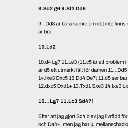
8.Sd2 g6 9.Sf3 Dd6
9…Dd8 är bara sämre om det inte finns nå
är bra
10.Ld2
10.d4 Lg7 11.Le3 (11.c5 är ett problem 
är d5 ett utmärkt fält för damen 11…Dd
14.fxe3 Dxc5 15.Dd4 De7; 11.d5 ser bara
12.dxc5 Dxd1+ 13.Txd1 Sxe3 14.fxe3 L
10…Lg7 11.Lc3 Sd4?!
Efter att jag gjort Sd4 blev jag livrädd fö
och Da4+, men jag har ju mellanschack