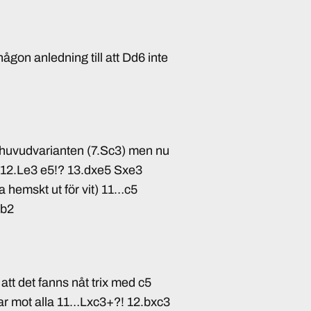
gon anledning till att Dd6 inte
i huvudvarianten (7.Sc3) men nu
5 12.Le3 e5!? 13.dxe5 Sxe3
 hemskt ut för vit) 11…c5
xb2
r att det fanns nåt trix med c5
ar mot alla 11…Lxc3+?! 12.bxc3