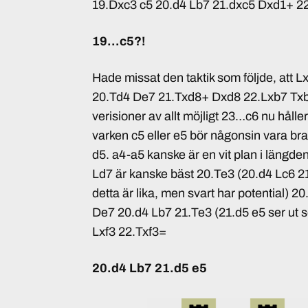
19.Dxc3 c5 20.d4 Lb7 21.dxc5 Dxd1+ 2
19…c5?!
Hade missat den taktik som följde, att L
20.Td4 De7 21.Txd8+ Dxd8 22.Lxb7 Txb
verisioner av allt möjligt 23…c6 nu hålle
varken c5 eller e5 bör någonsin vara bra
d5. a4-a5 kanske är en vit plan i längde
Ld7 är kanske bäst 20.Te3 (20.d4 Lc6 21
detta är lika, men svart har potential)
De7 20.d4 Lb7 21.Te3 (21.d5 e5 ser ut s
Lxf3 22.Txf3=
20.d4 Lb7 21.d5 e5