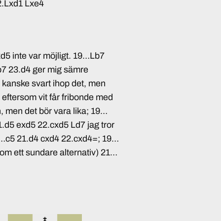
2.Lxd1 Lxe4
xd5 inte var möjligt. 19…Lb7
7 23.d4 ger mig sämre
r kanske svart ihop det, men
 eftersom vit får fribonde med
n, men det bör vara lika; 19…
.d5 exd5 22.cxd5 Ld7 jag tror
 20…c5 21.d4 cxd4 22.cxd4=; 19…
om ett sundare alternativ) 21…