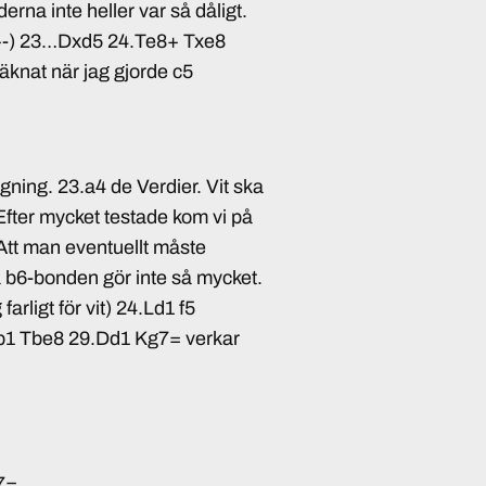
rna inte heller var så dåligt.
+-) 23…Dxd5 24.Te8+ Txe8
äknat när jag gjorde c5
gning. 23.a4 de Verdier. Vit ska
fter mycket testade kom vi på
 Att man eventuellt måste
a b6-bonden gör inte så mycket.
arligt för vit) 24.Ld1 f5
Db1 Tbe8 29.Dd1 Kg7= verkar
7=