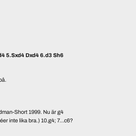
xd4 5.Sxd4 Dxd4 6.d3 Sh6
på.
dman-Short 1999. Nu är g4
r inte lika bra.) 10.g4; 7…c6?