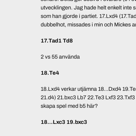
utvecklingen. Jag hade helt enkelt inte s
som han gjorde i partiet. 17.Lxd4 (17.
dubbelhot, missades i min och Mickes a
17.Tad1 Td8
2 vs 55 använda
18.Te4
18.Lxd4 verkar utjämna 18…Dxd4 19.T
21.d4) 21.bxc3 Lb7 22.Te3 Lxf3 23.Txf3
skapa spel med b5 här?
18…Lxc3 19.bxc3