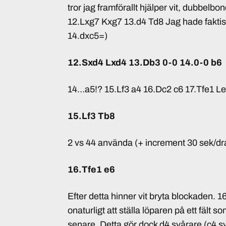
tror jag framförallt hjälper vit, dubbelb
12.Lxg7 Kxg7 13.d4 Td8 Jag hade faktis
14.dxc5=)
12.Sxd4 Lxd4 13.Db3 0-0 14.0-0 b6
14…a5!? 15.Lf3 a4 16.Dc2 c6 17.Tfe1 L
15.Lf3 Tb8
2 vs 44 använda (+ increment 30 sek/dr
16.Tfe1 e6
Efter detta hinner vit bryta blockaden. 
onaturligt att ställa löparen på ett fält s
senare. Detta gör dock d4 svårare (c4 s