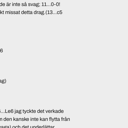
onde är inte så svag; 11…0-0!
kt missat detta drag.(13…c5
e6
ag)
16…Le6 jag tyckte det verkade
om den kanske inte kan flytta från
vaga) och det underlättar