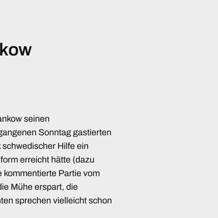
nkow
ankow seinen
rgangenen Sonntag gastierten
k schwedischer Hilfe ein
orm erreicht hätte (dazu
ine kommentierte Partie vom
die Mühe erspart, die
en sprechen vielleicht schon