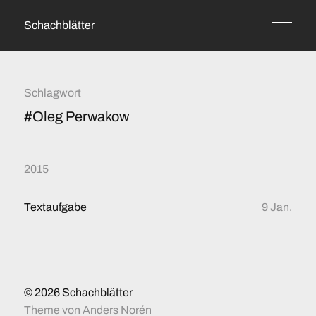
Schachblätter
Schlagwort
#Oleg Perwakow
2015
Textaufgabe
9 Jan.
© 2026
Schachblätter
Theme von
Anders Norén