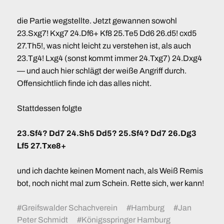
die Partie wegstellte. Jetzt gewannen sowohl
23.Sxg7! Kxg7 24.Df6+ Kf8 25.Te5 Dd6 26.d5! cxd5
27.Th5!, was nicht leicht zu verstehen ist, als auch
23.Tg4! Lxg4 (sonst kommt immer 24.Txg7) 24.Dxg4
— und auch hier schlägt der weiße Angriff durch.
Offensichtlich finde ich das alles nicht.
Stattdessen folgte
23.Sf4? Dd7 24.Sh5 Dd5? 25.Sf4? Dd7 26.Dg3
Lf5 27.Txe8+
und ich dachte keinen Moment nach, als Weiß Remis
bot, noch nicht mal zum Schein. Rette sich, wer kann!
#
Greifswalder Schachverein
#
Hamburg
#
Jan
Peter Schmidt
#
Königsspringer Hamburg