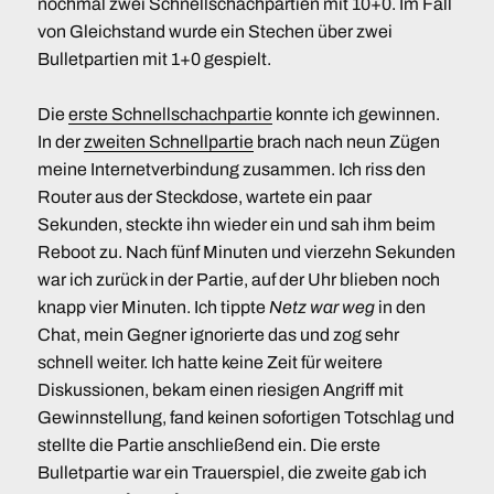
nochmal zwei Schnellschachpartien mit 10+0. Im Fall
von Gleichstand wurde ein Stechen über zwei
Bulletpartien mit 1+0 gespielt.
Die
erste Schnellschachpartie
konnte ich gewinnen.
In der
zweiten Schnellpartie
brach nach neun Zügen
meine Internetverbindung zusammen. Ich riss den
Router aus der Steckdose, wartete ein paar
Sekunden, steckte ihn wieder ein und sah ihm beim
Reboot zu. Nach fünf Minuten und vierzehn Sekunden
war ich zurück in der Partie, auf der Uhr blieben noch
knapp vier Minuten. Ich tippte
Netz war weg
in den
Chat, mein Gegner ignorierte das und zog sehr
schnell weiter. Ich hatte keine Zeit für weitere
Diskussionen, bekam einen riesigen Angriff mit
Gewinnstellung, fand keinen sofortigen Totschlag und
stellte die Partie anschließend ein. Die erste
Bulletpartie war ein Trauerspiel, die zweite gab ich