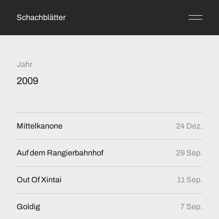
Schachblätter
Jahr
2009
Mittelkanone
24 Dez.
Auf dem Rangierbahnhof
29 Sep.
Out Of Xintai
11 Sep.
Goldig
7 Sep.