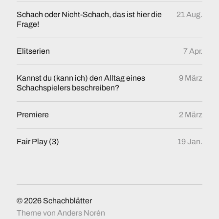
Schach oder Nicht-Schach, das ist hier die
21 Aug.
Frage!
Elitserien
7 Apr.
Kannst du (kann ich) den Alltag eines
9 März
Schachspielers beschreiben?
Premiere
2 März
Fair Play (3)
19 Jan.
© 2026
Schachblätter
Theme von
Anders Norén